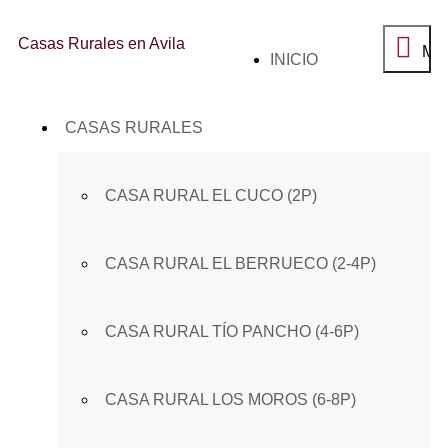
Casas Rurales en Avila
Me
SALTAR
INICIO
principal
AL
CONTENIDO
CASAS RURALES
CASA RURAL EL CUCO (2P)
CASA RURAL EL BERRUECO (2-4P)
CASA RURAL TÍO PANCHO (4-6P)
CASA RURAL LOS MOROS (6-8P)