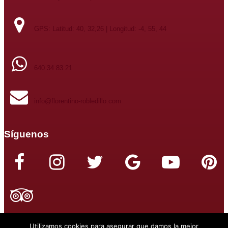
GPS: Latitud: 40, 32,26 | Longitud: -4, 55, 44
640 34 83 21
info@florentino-robledillo.com
Casa El Berrueco
Verano en Ávila con Piscina y Jacuzzi
Síguenos
10/08 - 16/08
6 noches/4 personas
desde
848
€
RESERVAR
Utilizamos cookies para asegurar que damos la mejor