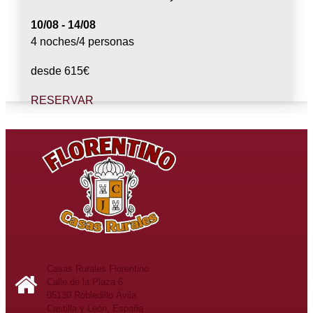
10/08 - 14/08
4 noches/4 personas
desde
615
€
RESERVAR
Casa El Cuco
Verano en Ávila con Piscina y Jacuzzi
10/08 - 16/08
6 noches/2 personas
desde
740
€
RESERVAR
Casas Rurales Florentino
Calle de la Plaza 6
05130 Robledillo Ávila
Castilla y León, España