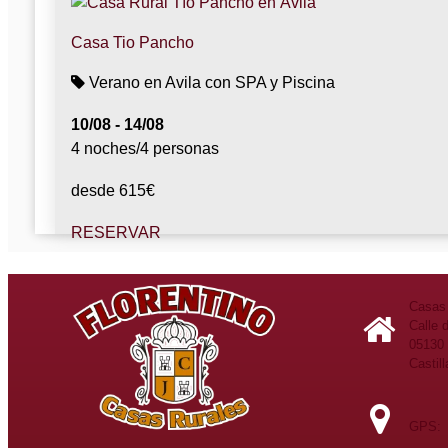
Casa Tio Pancho
Verano en Avila con SPA y Piscina
10/08 - 14/08
4 noches/4 personas
desde
615
€
RESERVAR
Casa El Cuco
Casas 
Verano en Ávila con Piscina y Jacuzzi
Calle 
05130 
10/08 - 16/08
Castil
6 noches/2 personas
GPS: L
desde
740
€