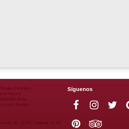
Síguenos
Rurales Florentino
de la Plaza 6
Robledillo Ávila
la y León, España
atitud: 40, 32,26 | Longitud: -4, 55,