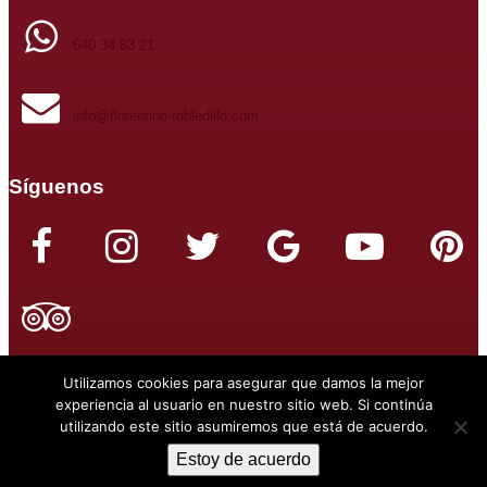
640 34 83 21
info@florentino-robledillo.com
Síguenos
Utilizamos cookies para asegurar que damos la mejor
experiencia al usuario en nuestro sitio web. Si continúa
utilizando este sitio asumiremos que está de acuerdo.
Pagina creada por:
Marcos García
© Casas Rurales Florentino
Estoy de acuerdo
- Enero 2021