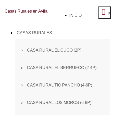
Casas Rurales en Avila
Me
SALTAR
INICIO
principal
AL
CONTENIDO
CASAS RURALES
CASA RURAL EL CUCO (2P)
CASA RURAL EL BERRUECO (2-4P)
CASA RURAL TÍO PANCHO (4-6P)
CASA RURAL LOS MOROS (6-8P)