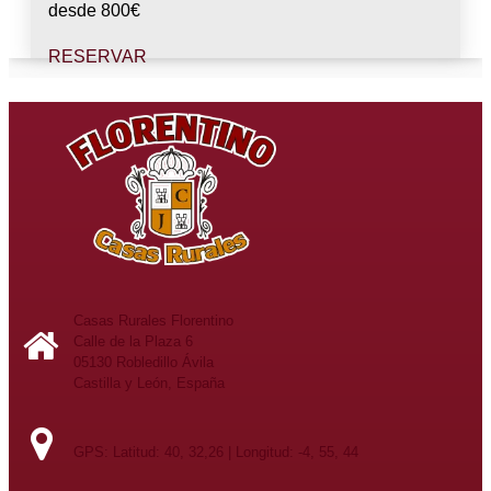
desde
800
€
RESERVAR
Casas Rurales Florentino
Calle de la Plaza 6
05130 Robledillo Ávila
Castilla y León, España
GPS: Latitud: 40, 32,26 | Longitud: -4, 55, 44