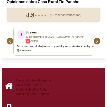
Opiniones sobre Casa Rural Tío Pancho
4.8
★
★
★
★
☆
(
19
reseñas verificadas)
Susana
30 de diciembre de 2025 ·
Casa Rural Tío Pancho
❮
Airbnb
❯
Muy atentos, el alojamiento genial y muy atento a cualquier circunst
Verificada
Casas Rurales Florentino
Calle de la Plaza 6
05130 Robledillo Ávila
Castilla y León, España