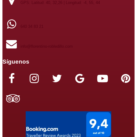
GPS: Latitud: 40, 32,26 | Longitud: -4, 55, 44
640 34 83 21
info@florentino-robledillo.com
Síguenos