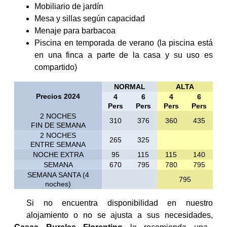
Mobiliario de jardín
Mesa y sillas según capacidad
Menaje para barbacoa
Piscina en temporada de verano (la piscina está
en una finca a parte de la casa y su uso es
compartido)
NORMAL
ALTA
Precios 2024
4
6
4
6
Pers
Pers
Pers
Pers
2 NOCHES
310
376
360
435
FIN DE SEMANA
2 NOCHES
265
325
ENTRE SEMANA
NOCHE EXTRA
95
115
115
140
SEMANA
670
795
780
795
SEMANA SANTA (4
795
noches)
Si no encuentra disponibilidad en nuestro
alojamiento o no se ajusta a sus necesidades,